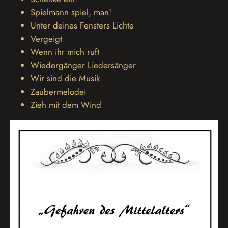
Spielmann spiel, man!
Unter deines Fensters Lichte
Vergeigt
Wenn ihr mich ruft
Wiedergänger Liedersänger
Wir sind die Musik
Zaubermelodei
Zieh mit dem Wind